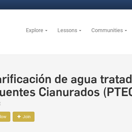
Explore
Lessons
Communities
arificación de agua tratad
luentes Cianurados (PTE
t
llow
Join