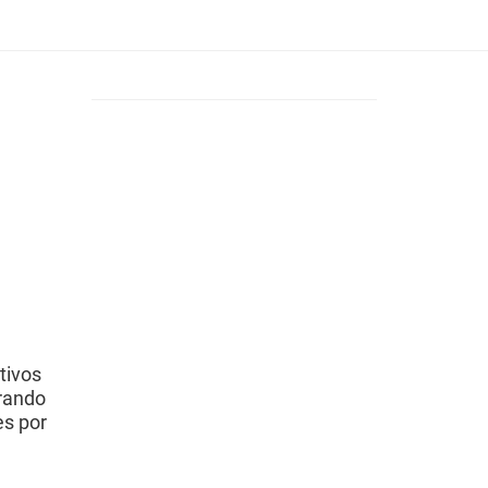
tivos
grando
es por