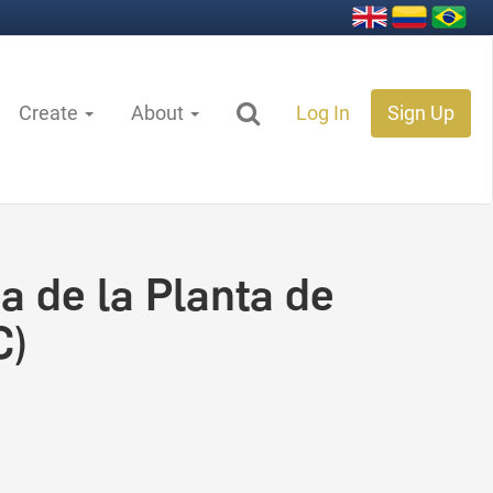
Create
About
Log In
Sign Up
a de la Planta de
C)