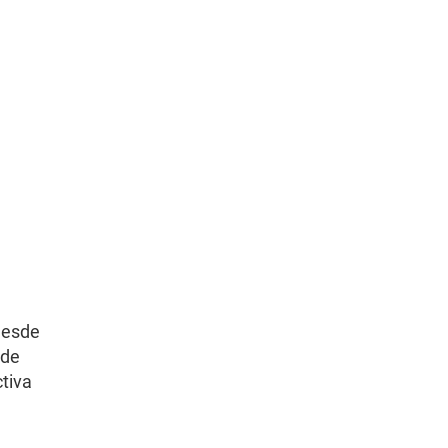
 desde
 de
ctiva