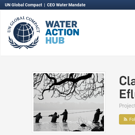
UN Global Compact
|
CEO Water Mandate
Cl
Ef
Projec
Fo